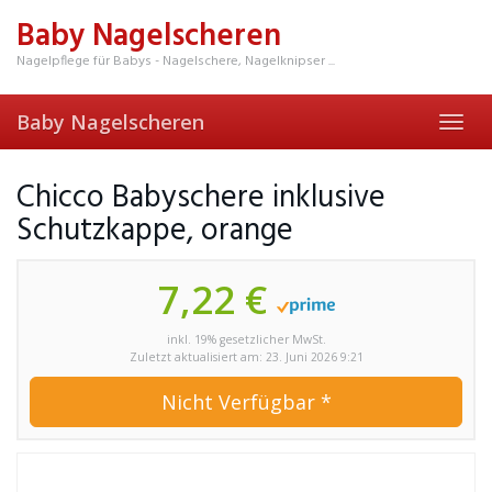
Skip
Baby Nagelscheren
to
main
Nagelpflege für Babys - Nagelschere, Nagelknipser ...
content
Baby Nagelscheren
Toggl
navig
Chicco Babyschere inklusive
Schutzkappe, orange
7,22 €
inkl. 19% gesetzlicher MwSt.
Zuletzt aktualisiert am: 23. Juni 2026 9:21
Nicht Verfügbar *